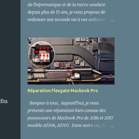
de l'informatique et de la micro soudure
depuis plus de 15 ans, je vous propose de
redonner une seconde vie à vos ordinateurs,
PC, Macbook APPLE , Playstation PS4 et
autres cartes mères. Réparation électronique
Paris Réparateur de produits électroniques
Réparation électronique et Micro soudure
CMS : - DC Power Jack (Connecteur
d'alimentation). - Connecteur LVDS - Ports
USB 2.0 et 3.0, Micro USB et Mini USB. -
Ports HDMI (Playstation PS4, Xbox, PC,
iMac, Macbook Pro , TV - Ports SATA et
Réparation Flexgate Macbook Pro
eSata - Connecteur Batterie Macbook Pro,
fin
PC, iPhone et Android... - Ports VGA DVI,
Bonjour à tous, Aujourd'hui, je vous
Prise Jack Audio. - Connecteur Réseau RJ45,
présente une réparation bien connue des
RJ11. - Chipset, Diode, Mosfet... - Connecteur
possesseurs de Macbook Pro de 2016 et 2017
Iphone, Ipod, Ipad, android... - Réparation
modèle A1706, A1707. Dans notre cas, les
nappes, flex et cables, connecteur FPC, FFC -
symptômes se manifestent par la perte de
Bouton ON OFF, GPS - Remplacement,