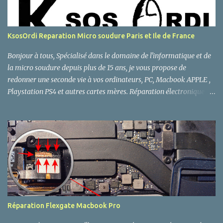
s
KsosOrdi Reparation Micro soudure Paris et Ile de France
Bonjour à tous, Spécialisé dans le domaine de l'informatique et de
la micro soudure depuis plus de 15 ans, je vous propose de
redonner une seconde vie à vos ordinateurs, PC, Macbook APPLE ,
Playstation PS4 et autres cartes mères. Réparation électronique
Paris Réparateur de produits électroniques Réparation
électronique et Micro soudure CMS : - DC Power Jack (Connecteur
d'alimentation). - Connecteur LVDS - Ports USB 2.0 et 3.0, Micro
USB et Mini USB. - Ports HDMI (Playstation PS4, Xbox, PC, iMac,
Macbook Pro , TV - Ports SATA et eSata - Connecteur Batterie
Macbook Pro, PC, iPhone et Android... - Ports VGA DVI, Prise Jack
Audio. - Connecteur Réseau RJ45, RJ11. - Chipset, Diode, Mosfet... -
Connecteur Iphone, Ipod, Ipad, android... - Réparation nappes, flex
et cables, connecteur FPC, FFC - Bouton ON OFF, GPS -
Réparation Flexgate Macbook Pro
Remplacement, reprogrammation et déblocage BIOS et UEFI SPI