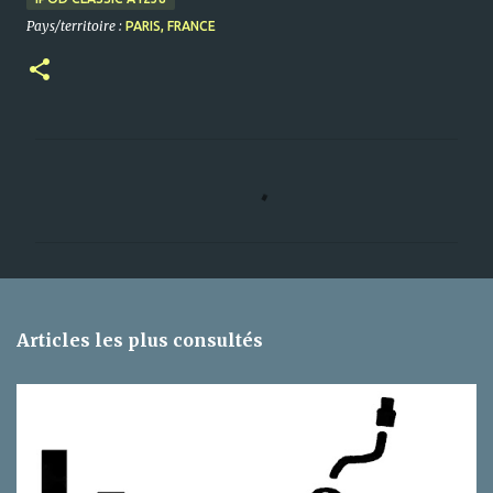
Pays/territoire :
PARIS, FRANCE
C
o
m
m
e
n
Articles les plus consultés
t
a
i
r
e