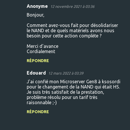
i
Anonyme
12 novembre 2021 à 03:36
r
Bonjour,
e
Comment avez-vous fait pour désolidariser
s
le NAND et de quels matériels avons nous
besoin pour cette action complète ?
Merci d'avance
Cordialement
RÉPONDRE
Edouard
12 mars 2022 à 03:39
J'ai confié mon Microserver Gen8 à ksosordi
pour le changement de la NAND qui était HS.
Je suis très satisfait de la prestation,
problème résolu pour un tarif très
raisonnable ;-)
RÉPONDRE