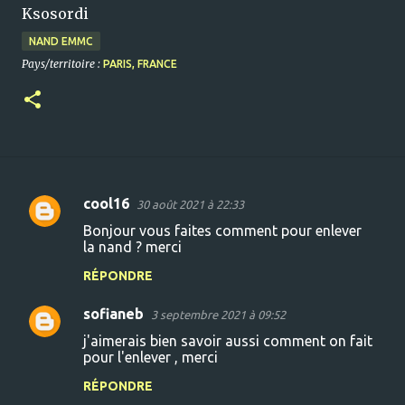
Ksosordi
NAND EMMC
Pays/territoire :
PARIS, FRANCE
cool16
30 août 2021 à 22:33
C
Bonjour vous faites comment pour enlever
o
la nand ? merci
m
RÉPONDRE
m
sofianeb
e
3 septembre 2021 à 09:52
n
j'aimerais bien savoir aussi comment on fait
pour l'enlever , merci
t
RÉPONDRE
a