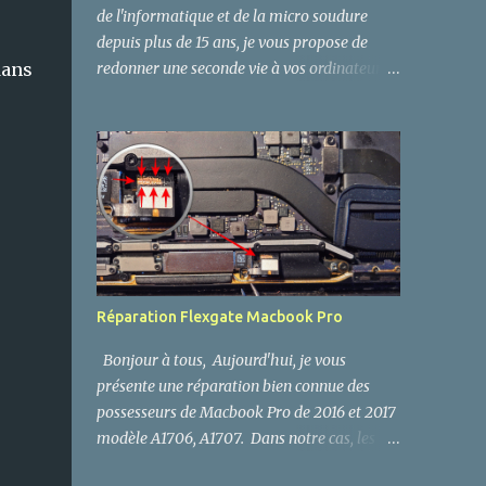
de l'informatique et de la micro soudure
depuis plus de 15 ans, je vous propose de
dans
redonner une seconde vie à vos ordinateurs,
PC, Macbook APPLE , Playstation PS4 et
autres cartes mères. Réparation électronique
Paris Réparateur de produits électroniques
Réparation électronique et Micro soudure
CMS : - DC Power Jack (Connecteur
d'alimentation). - Connecteur LVDS - Ports
USB 2.0 et 3.0, Micro USB et Mini USB. -
Ports HDMI (Playstation PS4, Xbox, PC,
iMac, Macbook Pro , TV - Ports SATA et
Réparation Flexgate Macbook Pro
eSata - Connecteur Batterie Macbook Pro,
PC, iPhone et Android... - Ports VGA DVI,
Bonjour à tous, Aujourd'hui, je vous
Prise Jack Audio. - Connecteur Réseau RJ45,
présente une réparation bien connue des
RJ11. - Chipset, Diode, Mosfet... - Connecteur
possesseurs de Macbook Pro de 2016 et 2017
Iphone, Ipod, Ipad, android... - Réparation
modèle A1706, A1707. Dans notre cas, les
nappes, flex et cables, connecteur FPC, FFC -
symptômes se manifestent par la perte de
Bouton ON OFF, GPS - Remplacement,