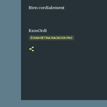
Bien cordialement
KsosOrdi
ÉCRAN RÉTINA MACBOOK PRO
C
o
m
m
e