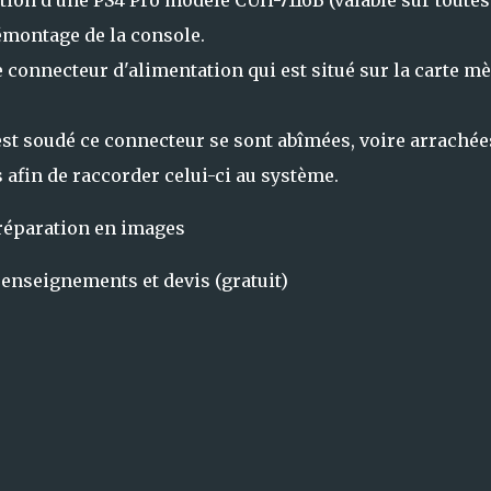
tion d'une PS4 Pro modèle CUH-7116B (valable sur toutes
émontage de la console.
le connecteur d'alimentation qui est situé sur la carte m
 est soudé ce connecteur se sont abîmées, voire arrachées
 afin de raccorder celui-ci au système.
a réparation en images
enseignements et devis (gratuit)