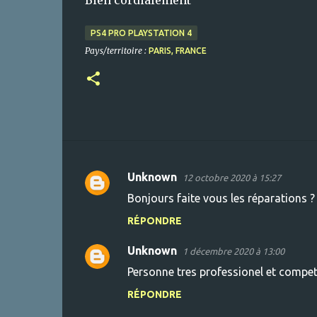
Bien cordialement
PS4 PRO PLAYSTATION 4
Pays/territoire :
PARIS, FRANCE
Unknown
12 octobre 2020 à 15:27
C
Bonjours faite vous les réparations ?
o
RÉPONDRE
m
m
Unknown
1 décembre 2020 à 13:00
e
Personne tres professionel et compete
n
RÉPONDRE
t