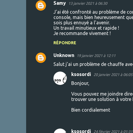
a
Samy
13 janvier 2021 à 06:30
i
J'ai été confronté au problème de co
console, mais bien heureusement que 
r
sois plus ennuyé a l'avenir.
e
Un travail minutieux et rapide !
Je recommande vivement !
s
RÉPONDRE
Unknown
19 janvier 2021 à 12:11
Salut j'ai un problème de chauffe avec
ksosordi
20 janvier 2021 à 06:05
Bonjour,
Vous pouvez me joindre direc
trouver une solution à votre
Bien cordialement
ksosordi
24 février 2021 à 01:31