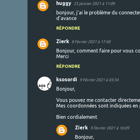
huggy
23 janvier 2021 à 11:09
bonjour, j'ai le problème du connecte
d'avance
RÉPONDRE
Zierk
8 février 2021 à 17:40
Bonjour, comment faire pour vous co
Merci
RÉPONDRE
ksosordi
9 février 2021 à 03:34
Bonjour,
Vous pouvez me contacter directement
Mes coordonnées sont indiquées en 
Bien cordialement
Zierk
9 février 2021 à 16:09
Bonjour,