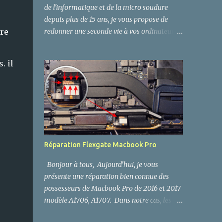
de l'informatique et de la micro soudure
depuis plus de 15 ans, je vous propose de
ère
redonner une seconde vie à vos ordinateurs,
PC, Macbook APPLE , Playstation PS4 et
autres cartes mères. Réparation électronique
. il
Paris Réparateur de produits électroniques
Réparation électronique et Micro soudure
CMS : - DC Power Jack (Connecteur
d'alimentation). - Connecteur LVDS - Ports
USB 2.0 et 3.0, Micro USB et Mini USB. -
Ports HDMI (Playstation PS4, Xbox, PC,
iMac, Macbook Pro , TV - Ports SATA et
Réparation Flexgate Macbook Pro
eSata - Connecteur Batterie Macbook Pro,
PC, iPhone et Android... - Ports VGA DVI,
Bonjour à tous, Aujourd'hui, je vous
Prise Jack Audio. - Connecteur Réseau RJ45,
présente une réparation bien connue des
RJ11. - Chipset, Diode, Mosfet... - Connecteur
possesseurs de Macbook Pro de 2016 et 2017
Iphone, Ipod, Ipad, android... - Réparation
modèle A1706, A1707. Dans notre cas, les
nappes, flex et cables, connecteur FPC, FFC -
symptômes se manifestent par la perte de
Bouton ON OFF, GPS - Remplacement,