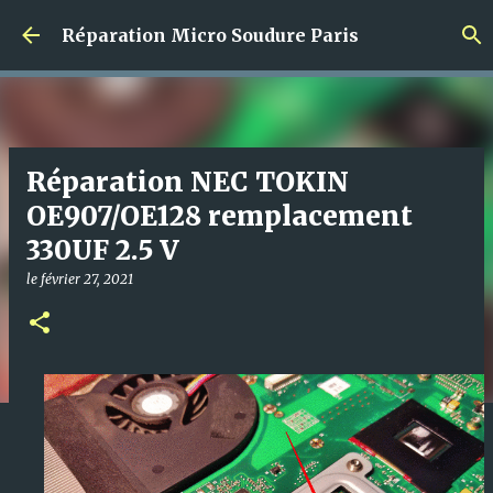
Accéder au contenu principal
Réparation Micro Soudure Paris
Réparation NEC TOKIN
OE907/OE128 remplacement
330UF 2.5 V
le
février 27, 2021