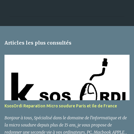
o
m
m
e
n
Articles les plus consultés
t
a
i
r
e
s
KsosOrdi Reparation Micro soudure Paris et Ile de France
Bonjour à tous, Spécialisé dans le domaine de l'informatique et de
la micro soudure depuis plus de 15 ans, je vous propose de
redonner une seconde vie à vos ordinateurs, PC, Macbook APPLE ,